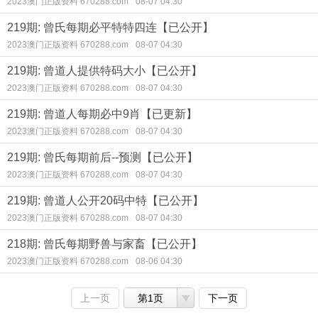
2023澳门正版资料 670288.com
08-07 04:30
219期: 曾氏每期必平特特四连【已公开】
2023澳门正版资料 670288.com
08-07 04:30
219期: 曾道人提供特码大小【已公开】
2023澳门正版资料 670288.com
08-07 04:30
219期: 曾道人每期必中9肖【已更新】
2023澳门正版资料 670288.com
08-07 04:30
219期: 曾氏每期前后--预测【已公开】
2023澳门正版资料 670288.com
08-07 04:30
219期: 曾道人公开20码中特【已公开】
2023澳门正版资料 670288.com
08-07 04:30
218期: 曾氏每期野兽与家畜【已公开】
2023澳门正版资料 670288.com
08-06 04:30
上一页
第1页
下一页