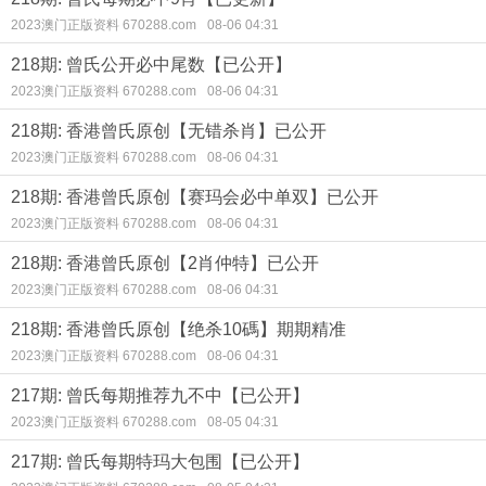
2023澳门正版资料 670288.com
08-06 04:31
218期: 曾氏公开必中尾数【已公开】
2023澳门正版资料 670288.com
08-06 04:31
218期: 香港曾氏原创【无错杀肖】已公开
2023澳门正版资料 670288.com
08-06 04:31
218期: 香港曾氏原创【赛玛会必中单双】已公开
2023澳门正版资料 670288.com
08-06 04:31
218期: 香港曾氏原创【2肖仲特】已公开
2023澳门正版资料 670288.com
08-06 04:31
218期: 香港曾氏原创【绝杀10碼】期期精准
2023澳门正版资料 670288.com
08-06 04:31
217期: 曾氏每期推荐九不中【已公开】
2023澳门正版资料 670288.com
08-05 04:31
217期: 曾氏每期特玛大包围【已公开】